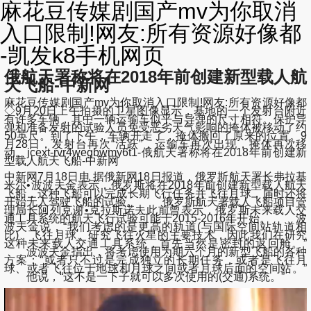
麻花豆传媒剧国产mv为你取消
入口限制!网友:所有资源好像都
-凯发k8手机网页
俄航天署称将在2018年前创建新型载人航
天飞船-中新网
麻花豆传媒剧国产mv为你取消入口限制!网友:所有资源好像都
◇9月20日上午拍摄的卫星图像显示，基地的一个发射台附近
有许多车辆，其中一辆运输车似乎与导弹的尺寸相符。保护导
弹和准备发射的试验人员免受恶劣天气影响的掩体被移动了约
50英尺。到了下午，车辆开走了，掩体搬回了原来的位置。9
月28日，发射台再次“活跃”，运输车再次出现，掩体再次移
动。jcext-rvr4wegbwmy6t1-俄航天署称将在2018年前创建新
型载人航天飞船-中新网
中新网7月18日电 据俄新网18日报道，俄罗斯航天署长弗拉基
米尔•波波夫金表示，俄罗斯将在2018年前创建新型载人航天
飞船，这种飞船可以完成长期飞行任务并飞往月球，届时还将
开始无人驾驶飞船的试验。 俄罗斯航天署载人飞船项目管
理局长阿列克谢•克拉斯诺夫此前曾表示，俄罗斯未来载人交
通工具系统的航天飞行试验可能于2015-2016年开始。 波
波夫金说，“我们考虑的是更高的轨道(与国际空间站轨道相
比)、飞往月球、研究飞往火星的主要技术，因此我们在研究
这种未来载人交通工具系统，首先当然是密封的返回舱。”
波波夫金指出，将考虑使用为期六个月的新型飞船的各种
方案：“或者只不过是完成独立的长期任务，或者是飞往月
球、或者飞往位于地球和月球之间或者月球后面的空间站。”
他说，“这不是一下子就可以多次使用的(交通)系统。”