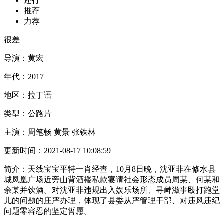
还行
推荐
力荐
很差
导演：
黄宏
年代：
2017
地区：
拉丁语
类型：
公路片
主演：
周笔畅 黄景 张铁林
更新时间：
2021-08-17 10:08:59
简介：
天线宝宝平特一肖经查，10月8日晚，沈亚非在修水县
城凤凰广场近旁山背酒楼私款宴请社会形态成员周某、何某和
余某并饮酒。对沈亚非违规出入娱乐场所、寻衅滋事殴打跑堂
儿的问题的庄严办理，体现了县委从严管理干部、对违风违纪
问题零容忍的坚定誓愿。