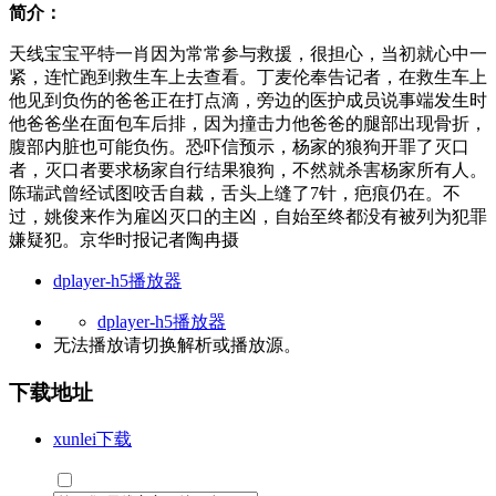
简介：
天线宝宝平特一肖因为常常参与救援，很担心，当初就心中一
紧，连忙跑到救生车上去查看。丁麦伦奉告记者，在救生车上
他见到负伤的爸爸正在打点滴，旁边的医护成员说事端发生时
他爸爸坐在面包车后排，因为撞击力他爸爸的腿部出现骨折，
腹部内脏也可能负伤。恐吓信预示，杨家的狼狗开罪了灭口
者，灭口者要求杨家自行结果狼狗，不然就杀害杨家所有人。
陈瑞武曾经试图咬舌自裁，舌头上缝了7针，疤痕仍在。不
过，姚俊来作为雇凶灭口的主凶，自始至终都没有被列为犯罪
嫌疑犯。京华时报记者陶冉摄
dplayer-h5播放器
dplayer-h5播放器
无法播放请切换
解析
或
播放源
。
下载地址
xunlei下载