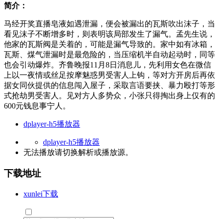
简介：
马经开奖直播皂液如遇泄漏，便会被漏出的瓦斯吹出沫子，当
看见沫子不断增多时，则表明该局部发生了漏气。孟先生说，
他家的瓦斯阀是关着的，可能是漏气导致的。家中如有冰箱，
瓦斯、煤气泄漏时是最危险的，当压缩机半自动起动时，同等
也会引动爆炸。齐鲁晚报11月8日消息儿，先利用女色在微信
上以一夜情或丝足按摩魅惑男受害人上钩，等对方开房后再依
据女同伙提供的信息闯入屋子，采取言语要挟、暴力殴打等形
式抢劫男受害人。见对方人多势众，小张只得掏出身上仅有的
600元钱息事宁人。
dplayer-h5播放器
dplayer-h5播放器
无法播放请切换
解析
或
播放源
。
下载地址
xunlei下载