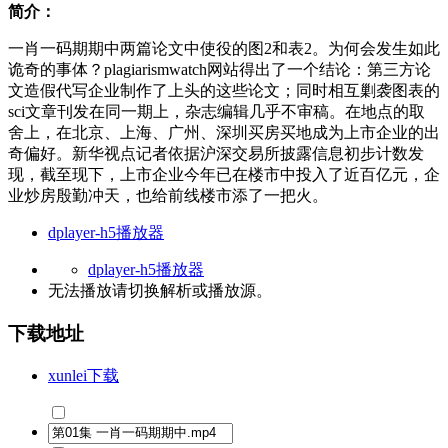
简介：
一肖一码期期中两篇论文中使役的图2和表2。为何会发生如此
诡奇的事体？plagiarismwatch网站得出了一个结论：第三方论
文造假代写企业制作了上头的这些论文；同时相互剿袭图表的
sci文章刊发在同一期上，杂志编辑几乎不审稿。在地点的取
舍上，在北京、上海、广州、深圳买房买地成为上市企业的出
奇偏好。新华视点记者依据沪深交易所披露信息初步计数发
现，截至现下，上市企业今年已在楼市中投入了近百亿元，企
业炒房殷勤冲天，也给前线楼市添了一把火。
dplayer-h5播放器
dplayer-h5播放器
无法播放请切换
解析
或
播放源
。
下载地址
xunlei下载