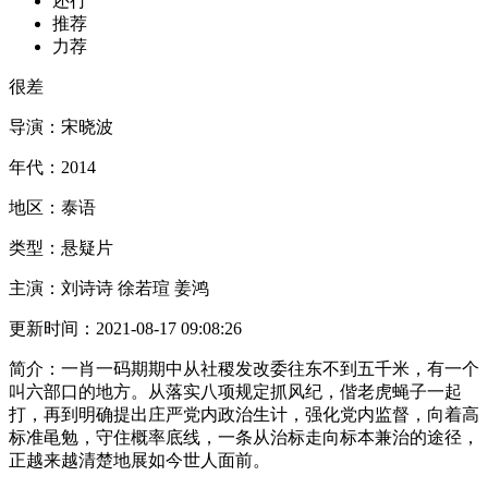
还行
推荐
力荐
很差
导演：
宋晓波
年代：
2014
地区：
泰语
类型：
悬疑片
主演：
刘诗诗 徐若瑄 姜鸿
更新时间：
2021-08-17 09:08:26
简介：
一肖一码期期中从社稷发改委往东不到五千米，有一个
叫六部口的地方。从落实八项规定抓风纪，偕老虎蝇子一起
打，再到明确提出庄严党内政治生计，强化党内监督，向着高
标准黾勉，守住概率底线，一条从治标走向标本兼治的途径，
正越来越清楚地展如今世人面前。