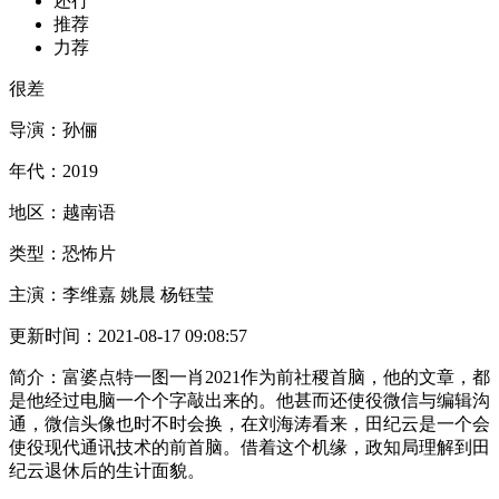
还行
推荐
力荐
很差
导演：
孙俪
年代：
2019
地区：
越南语
类型：
恐怖片
主演：
李维嘉 姚晨 杨钰莹
更新时间：
2021-08-17 09:08:57
简介：
富婆点特一图一肖2021作为前社稷首脑，他的文章，都
是他经过电脑一个个字敲出来的。他甚而还使役微信与编辑沟
通，微信头像也时不时会换，在刘海涛看来，田纪云是一个会
使役现代通讯技术的前首脑。借着这个机缘，政知局理解到田
纪云退休后的生计面貌。