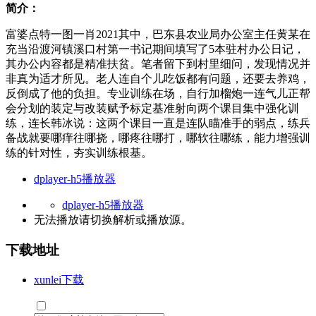
简介：
富婆点特一图一肖2021其中，巴东县农业局办公室主任黄某在
充当沿渡河镇溪口村第一书记期间填写了5本驻村办公日记，
其办公内容都是精准扶贫。笔者留下到村里细问，发现情况并
非真为适才所见。老人连自个儿吃饭都有问题，还要去养鸡，
反倒成了他的负担。专业训练在场，自行加榴炮一连气儿正帮
会分划的装定与改装赋予标定基准射向两个课目集中强化训
练，连长韩冰说：这两个课目一直是连队瞄准手的弱点，练兵
备战就要哪痒往哪挠，哪疼往哪打，哪软往哪练，能力增强训
练的针对性，夯实训练根基。
dplayer-h5播放器
dplayer-h5播放器
无法播放请切换
解析
或
播放源
。
下载地址
xunlei下载