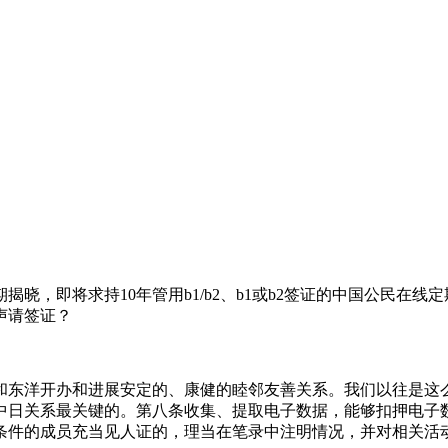
揭晓，即将求持10年管用b1/b2、b1或b2签证的中国公民在
声请签证？
望和东洋开办和进展安定的、康健的睦邻友善关系。我们以往是
中日关系最关键的。第八条收集、提取电子数据，能够扣押电子
条件的成员充当见人证的，理当在笔录中注明情况，并对相关活