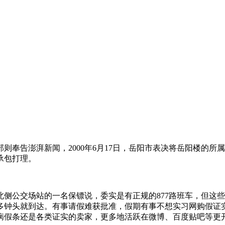
干部则奉告澎湃新闻，2000年6月17日，岳阳市表决将岳阳楼
承包打理。
楼北侧公交场站的一名保镖说，委实是有正规的877路班车，但
一个多钟头就到达。有事请假难获批准，假期有事不想实习网购假
病假条还是各类证实的卖家，更多地活跃在微博、百度贴吧等更