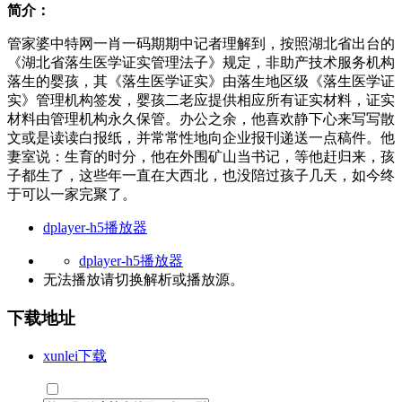
简介：
管家婆中特网一肖一码期期中记者理解到，按照湖北省出台的
《湖北省落生医学证实管理法子》规定，非助产技术服务机构
落生的婴孩，其《落生医学证实》由落生地区级《落生医学证
实》管理机构签发，婴孩二老应提供相应所有证实材料，证实
材料由管理机构永久保管。办公之余，他喜欢静下心来写写散
文或是读读白报纸，并常常性地向企业报刊递送一点稿件。他
妻室说：生育的时分，他在外围矿山当书记，等他赶归来，孩
子都生了，这些年一直在大西北，也没陪过孩子几天，如今终
于可以一家完聚了。
dplayer-h5播放器
dplayer-h5播放器
无法播放请切换
解析
或
播放源
。
下载地址
xunlei下载