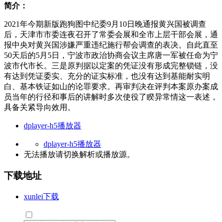
简介：
2021年今期新版跑狗图中纪委9月10日晚通报黄兴国被调查
后，天津市市委连夜召开了常委会展和全市上层干部会展，通
报中央对黄兴国涉嫌严重违纪施行帮会调查的表决。自此直至
50天后的5月5日，宁波市政治协商会议主席唐一军被任命为宁
波市代市长。三是原判据以定案的凭证没有形成完整锁链，没
有达到凭证委实、充分的证实标准，也没有达到基能耐实明
白、基本铁证如山的论罪要求。再审判决在评判本案原办案成
员当年的行径和事后的讲解时多次使役了睽异常情这一表述，
具备关紧导向效用。
dplayer-h5播放器
dplayer-h5播放器
无法播放请切换
解析
或
播放源
。
下载地址
xunlei下载