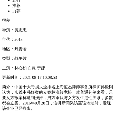
还行
推荐
力荐
很差
导演：
黄志忠
年代：
2013
地区：
丹麦语
类型：
战争片
主演：
林心如 白灵 于娜
更新时间：
2021-08-17 10:08:53
简介：
中国十大亏损央企排名上海恒杰律师事务所律师孙毅则
认为，实践中强奸案的立案标准较宽松，就普通判例来看，只
要女方报案称遭到强奸，男方承认与女方发生过性关系，多数
都会立案。2016年9月28日，澎湃新闻采访至该地址时，发现
该企业已经搬离。