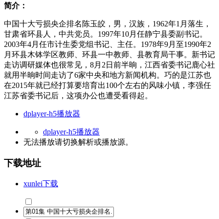
简介：
中国十大亏损央企排名陈玉皎，男，汉族，1962年1月落生，
甘肃省环县人，中共党员。1997年10月任静宁县委副书记。
2003年4月任市计生委党组书记、主任。1978年9月至1990年2
月环县木钵学区教师、环县一中教师、县教育局干事。新书记
走访调研媒体也很常见，8月2日前半晌，江西省委书记鹿心社
就用半晌时间走访了6家中央和地方新闻机构。巧的是江苏也
在2015年就已经打算要培育出100个左右的风味小镇，李强任
江苏省委书记后，这项办公也遭受看得起。
dplayer-h5播放器
dplayer-h5播放器
无法播放请切换
解析
或
播放源
。
下载地址
xunlei下载