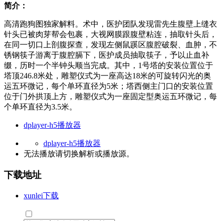
简介：
高清跑狗图独家解料。术中，医护团队发现雷先生腹壁上缝衣
针头已被肉芽帮会包裹，大视网膜跟腹壁粘连，抽取针头后，
在同一切口上剖腹探查，发现左侧鼠蹊区腹腔破裂、血肿，不
锈钢筷子游离于腹腔膈下，医护成员抽取筷子，予以止血补
缀，历时一个半钟头顺当完成。其中，1号塔的安装位置位于
塔顶246.8米处，雕塑仪式为一座高达18米的可旋转闪光的奥
运五环微记，每个单环直径为5米；塔西侧主门口的安装位置
位于门外拱顶上方，雕塑仪式为一座固定型奥运五环微记，每
个单环直径为3.5米。
dplayer-h5播放器
dplayer-h5播放器
无法播放请切换
解析
或
播放源
。
下载地址
xunlei下载