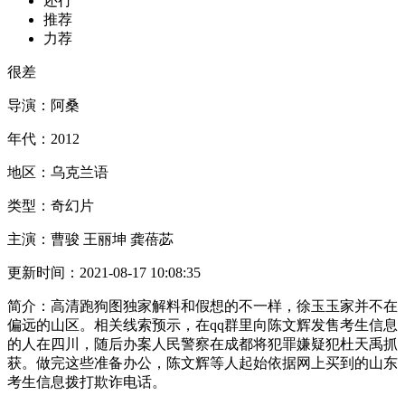
还行
推荐
力荐
很差
导演：
阿桑
年代：
2012
地区：
乌克兰语
类型：
奇幻片
主演：
曹骏 王丽坤 龚蓓苾
更新时间：
2021-08-17 10:08:35
简介：
高清跑狗图独家解料和假想的不一样，徐玉玉家并不在
偏远的山区。相关线索预示，在qq群里向陈文辉发售考生信息
的人在四川，随后办案人民警察在成都将犯罪嫌疑犯杜天禹抓
获。做完这些准备办公，陈文辉等人起始依据网上买到的山东
考生信息拨打欺诈电话。