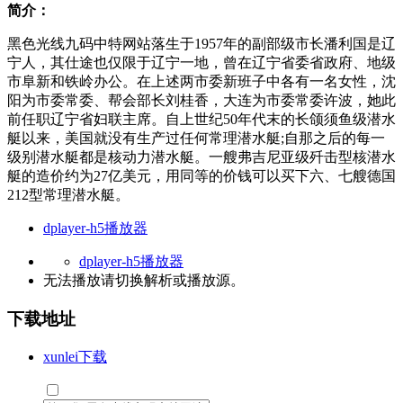
简介：
黑色光线九码中特网站落生于1957年的副部级市长潘利国是辽
宁人，其仕途也仅限于辽宁一地，曾在辽宁省委省政府、地级
市阜新和铁岭办公。在上述两市委新班子中各有一名女性，沈
阳为市委常委、帮会部长刘桂香，大连为市委常委许波，她此
前任职辽宁省妇联主席。自上世纪50年代末的长颌须鱼级潜水
艇以来，美国就没有生产过任何常理潜水艇;自那之后的每一
级别潜水艇都是核动力潜水艇。一艘弗吉尼亚级歼击型核潜水
艇的造价约为27亿美元，用同等的价钱可以买下六、七艘德国
212型常理潜水艇。
dplayer-h5播放器
dplayer-h5播放器
无法播放请切换
解析
或
播放源
。
下载地址
xunlei下载