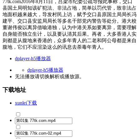
77tk.com2016年8月11日，吕梁市纪委公疏导报此事称，交口
县国土局明知该矿犯法、非法占地，简单以罚代管，致非法占
地面积越来越大，导发村民上访，赋予交口县原国土局局长冯
建平、交口县安监局局长等多名干部党内警告等处分。港大校
董谢伟俊以离异借喻港独，认为中港关系如要离异，需要理解
自身能否独立生计，以及要认清其后果。再者，大多香港人实
则都是从腹地来香港的，众多年青人的二老和阿公母都是来自
腹地，它们不应渲染这么的讯息去荼毒年青人。
dplayer-h5播放器
dplayer-h5播放器
无法播放请切换
解析
或
播放源
。
下载地址
xunlei下载