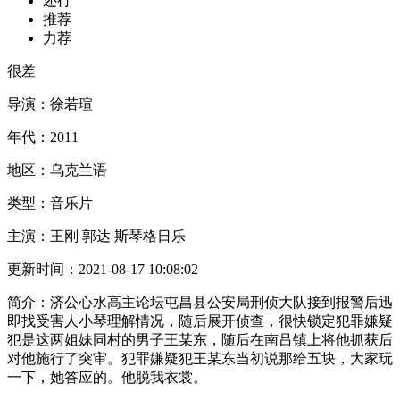
还行
推荐
力荐
很差
导演：
徐若瑄
年代：
2011
地区：
乌克兰语
类型：
音乐片
主演：
王刚 郭达 斯琴格日乐
更新时间：
2021-08-17 10:08:02
简介：
济公心水高主论坛屯昌县公安局刑侦大队接到报警后迅
即找受害人小琴理解情况，随后展开侦查，很快锁定犯罪嫌疑
犯是这两姐妹同村的男子王某东，随后在南吕镇上将他抓获后
对他施行了突审。犯罪嫌疑犯王某东当初说那给五块，大家玩
一下，她答应的。他脱我衣裳。