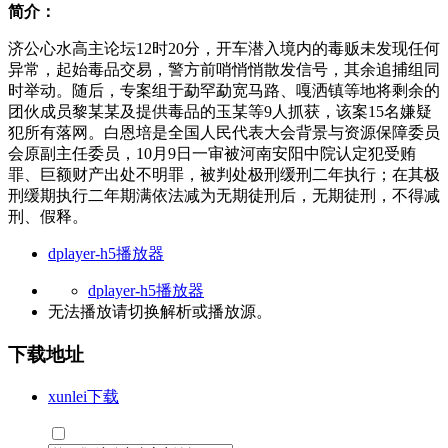
简介：
济公心水高主论坛12时20分，开车潜入境内的毒贩未发现任何
异常，起始毒品交易，警方前哨悄悄散发信号，其余追捕组同
时举动。随后，专案组于勐罕勐宽马路、嘎洒镇等地将剩余的
团伙成员黎某某及提供毒品的玉某等9人抓获，该案15名嫌疑
犯所有落网。白恩培是全国人民代表大会背景与资源保障委员
会原副主任委员，10月9日一审被河南安阳中院认定犯受贿
罪、巨额财产出处不明罪，被判处极刑缓刑二年执行；在其极
刑缓期执行二年期满依法减为无期徒刑后，无期徒刑，不得减
刑、假释。
dplayer-h5播放器
dplayer-h5播放器
无法播放请切换
解析
或
播放源
。
下载地址
xunlei下载