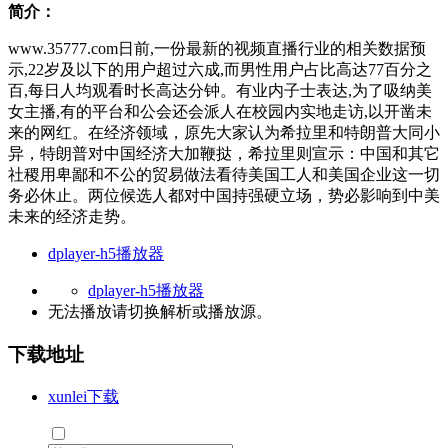
简介：
www.35777.com日前,一份最新的视频直播行业的相关数据预
示,22岁及以下的用户超过六成,而男性用户占比高达77百分之
百,每日人均观看时长高达分钟。有业内子士表达,为了吸纳美
女主播,有的平台和公会还会派人在校园内实地走访,以开凿未
来的网红。在经济领域，原先大家认为希拉里和特朗普大同小
异，特朗普对中国经济大加鞭挞，希拉里则宣示：中国和其它
社稷用卑鄙和不公的贸易做法看待美国工人和美国企业这一切
务必休止。两位候选人都对中国持强硬立场，势必影响到中美
未来的经济走势。
dplayer-h5播放器
dplayer-h5播放器
无法播放请切换
解析
或
播放源
。
下载地址
xunlei下载