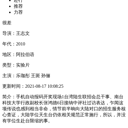
还行
推荐
力荐
很差
导演：
王志文
年代：
2010
地区：
阿拉伯语
类型：
实验片
主演：
乐珈彤 王斑 孙俪
更新时间：
2021-08-17 10:08:25
简介：
手机自动报码开奖现场1台湾陆生联招会总干事、南台
科技大学行政副校长张鸿德6日接纳中评社过访表达，乍闻这
项传说也感到相当非命，情节前半晌向大陆对口的招生服务核
心查证，大陆学位天生台仍依相关规范正常施行，所以，并没
有学位生赴台限缩的事。