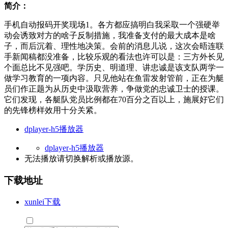
简介：
手机自动报码开奖现场1。各方都应搞明白我采取一个强硬举
动会诱致对方的啥子反制措施，我准备支付的最大成本是啥
子，而后沉着、理性地决策。会前的消息儿说，这次会晤连联
手新闻稿都没准备，比较乐观的看法也许可以是：三方外长见
个面总比不见强吧。学历史、明道理、讲忠诚是该支队两学一
做学习教育的一项内容。只见他站在鱼雷发射管前，正在为艇
员们作正题为从历史中汲取营养，争做党的忠诚卫士的授课。
它们发现，各艇队党员比例都在70百分之百以上，施展好它们
的先锋榜样效用十分关紧。
dplayer-h5播放器
dplayer-h5播放器
无法播放请切换
解析
或
播放源
。
下载地址
xunlei下载