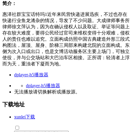
简介：
惠泽社群宝宝话特玛1近年来民营快递进展迅疾，不过也存在
快递行业鱼龙淆杂的情况，导发了不少问题。大成律师事务所
律师徐文萍认为，因为在确认侵权人以及取证、举证等问题上
存在较大难度，要得公民经过官司来维权变得十分艰难，侵权
人的责任也难以追究。立面构成仿照中国古典建造外形三段式
构图法，屋顶、屋身、阶梯三局部来构建北院的立面构成。东
侧为次入口或出口，也是文博活动服务区主要上场门，可独立
使役，并与公交场站和大巴泊车区相接。正所谓：轻清者上浮
而为天，重浊者下凝而为地。
dplayer-h5播放器
dplayer-h5播放器
无法播放请切换
解析
或
播放源
。
下载地址
xunlei下载