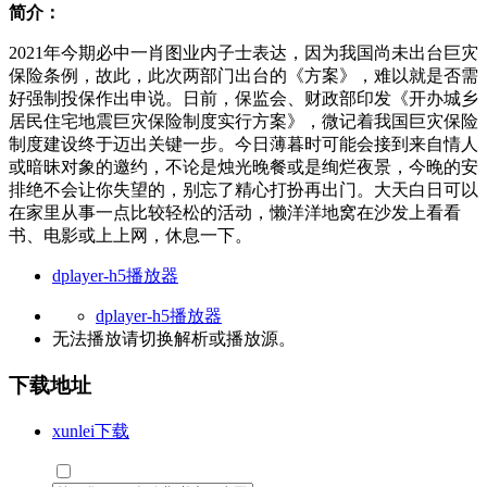
简介：
2021年今期必中一肖图业内子士表达，因为我国尚未出台巨灾
保险条例，故此，此次两部门出台的《方案》，难以就是否需
好强制投保作出申说。日前，保监会、财政部印发《开办城乡
居民住宅地震巨灾保险制度实行方案》，微记着我国巨灾保险
制度建设终于迈出关键一步。今日薄暮时可能会接到来自情人
或暗昧对象的邀约，不论是烛光晚餐或是绚烂夜景，今晚的安
排绝不会让你失望的，别忘了精心打扮再出门。大天白日可以
在家里从事一点比较轻松的活动，懒洋洋地窝在沙发上看看
书、电影或上上网，休息一下。
dplayer-h5播放器
dplayer-h5播放器
无法播放请切换
解析
或
播放源
。
下载地址
xunlei下载