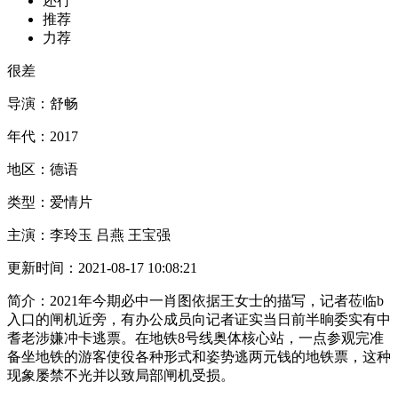
还行
推荐
力荐
很差
导演：
舒畅
年代：
2017
地区：
德语
类型：
爱情片
主演：
李玲玉 吕燕 王宝强
更新时间：
2021-08-17 10:08:21
简介：
2021年今期必中一肖图依据王女士的描写，记者莅临b
入口的闸机近旁，有办公成员向记者证实当日前半晌委实有中
耆老涉嫌冲卡逃票。在地铁8号线奥体核心站，一点参观完准
备坐地铁的游客使役各种形式和姿势逃两元钱的地铁票，这种
现象屡禁不光并以致局部闸机受损。