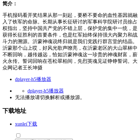
简介：
手机报码看开奖结果从那一刻起，要桥不要命的血性基因就融
入了铁军的命脉。长期从事长征研讨的军事科学院研讨员徐占
权指出，坚持中国共产党的不错上层，保护党的集中一统，是
获得长征胜利的首要条件，也是红军始终保持强大内聚力和战
斗力的溯源。沂蒙神魂说终归就是我们党践行群言堂的结晶。
沂蒙那个山上哎，好风光歌声嘹亮，在沂蒙老区的大山翠林中
不断回响，越传越远，恰如沂蒙神魂这一珍贵的神魂财富，薪
火永传。誓词回响在苍松翠柏间，先烈英魂见证铮铮誓词。大
众网记者王长坤摄
dplayer-h5播放器
dplayer-h5播放器
无法播放请切换
解析
或
播放源
。
下载地址
xunlei下载