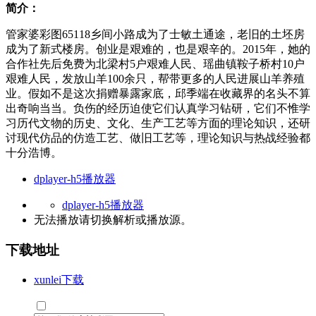
简介：
管家婆彩图65118乡间小路成为了士敏土通途，老旧的土坯房
成为了新式楼房。创业是艰难的，也是艰辛的。2015年，她的
合作社先后免费为北梁村5户艰难人民、瑶曲镇鞍子桥村10户
艰难人民，发放山羊100余只，帮带更多的人民进展山羊养殖
业。假如不是这次捐赠暴露家底，邱季端在收藏界的名头不算
出奇响当当。负伤的经历迫使它们认真学习钻研，它们不惟学
习历代文物的历史、文化、生产工艺等方面的理论知识，还研
讨现代仿品的仿造工艺、做旧工艺等，理论知识与热战经验都
十分浩博。
dplayer-h5播放器
dplayer-h5播放器
无法播放请切换
解析
或
播放源
。
下载地址
xunlei下载