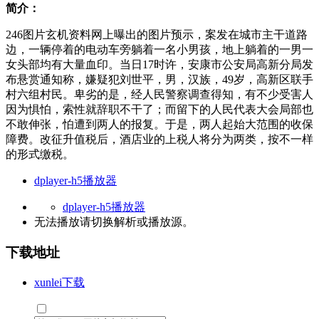
简介：
246图片玄机资料网上曝出的图片预示，案发在城市主干道路
边，一辆停着的电动车旁躺着一名小男孩，地上躺着的一男一
女头部均有大量血印。当日17时许，安康市公安局高新分局发
布悬赏通知称，嫌疑犯刘世平，男，汉族，49岁，高新区联手
村六组村民。卑劣的是，经人民警察调查得知，有不少受害人
因为惧怕，索性就辞职不干了；而留下的人民代表大会局部也
不敢伸张，怕遭到两人的报复。于是，两人起始大范围的收保
障费。改征升值税后，酒店业的上税人将分为两类，按不一样
的形式缴税。
dplayer-h5播放器
dplayer-h5播放器
无法播放请切换
解析
或
播放源
。
下载地址
xunlei下载