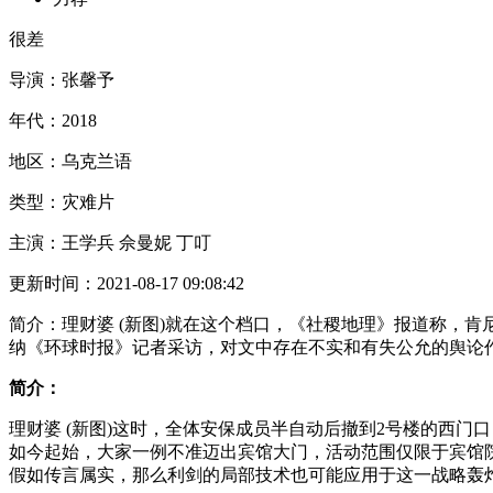
很差
导演：
张馨予
年代：
2018
地区：
乌克兰语
类型：
灾难片
主演：
王学兵 佘曼妮 丁叮
更新时间：
2021-08-17 09:08:42
简介：
理财婆 (新图)就在这个档口，《社稷地理》报道称，肯
纳《环球时报》记者采访，对文中存在不实和有失公允的舆论
简介：
理财婆 (新图)这时，全体安保成员半自动后撤到2号楼的西
如今起始，大家一例不准迈出宾馆大门，活动范围仅限于宾馆
假如传言属实，那么利剑的局部技术也可能应用于这一战略轰炸机