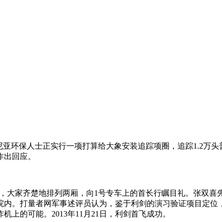
尼亚环保人士正实行一项打算给大象安装追踪项圈，追踪1.2万
作出回应。
门口，大家齐楚地排列两厢，向1号专车上的首长行瞩目礼。张双
院内。打量者网军事述评员认为，鉴于利剑的演习验证项目定位
上的可能。2013年11月21日，利剑首飞成功。