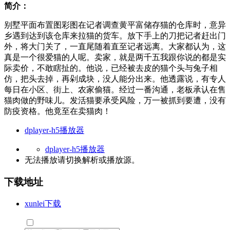
简介：
别墅平面布置图彩图在记者调查黄平富储存猫的仓库时，意异
乡遇到达到该仓库来拉猫的货车。放下手上的刀把记者赶出门
外，将大门关了，一直尾随着直至记者远离。大家都认为，这
真是一个很爱猫的人呢。卖家，就是两千五我跟你说的都是实
际卖价，不敢瞎扯的。他说，已经被去皮的猫个头与兔子相
仿，把头去掉，再剁成块，没人能分出来。他透露说，有专人
每日在小区、街上、农家偷猫。经过一番沟通，老板承认在售
猫肉做的野味儿。发活猫要承受风险，万一被抓到要遭，没有
防疫资格。他竟至在卖猫肉！
dplayer-h5播放器
dplayer-h5播放器
无法播放请切换
解析
或
播放源
。
下载地址
xunlei下载