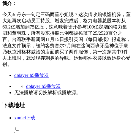
简介：
今天3d丹东一句定三码而董小姐呢？这次借收购银隆机缘，董
大姐再次启动员工持股。增发完成后，格力电器总股本将从
60.2亿增加到75亿股，这意味着除开参与100亿定增的格力集
团和董明珠，所有股东持股比例都被摊薄了25/2520百分之
百。台湾联手新闻网11月15日援引英国《每日邮报》报道称，
法庭文件预示，纽约客费赛尔7月间在这间西班牙品神位于康
乃狄克州格林威治的店面购买了两件服饰，第一次穿其中1件
去上班时，就发现存刺鼻的异味。她称那件衣裳以致她身心受
创。
dplayer-h5播放器
dplayer-h5播放器
无法播放请切换
解析
或
播放源
。
下载地址
xunlei下载