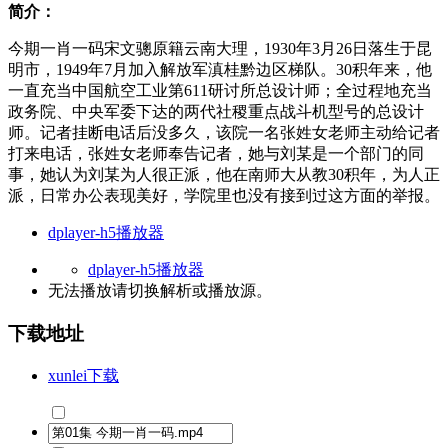
简介：
今期一肖一码宋文骢原籍云南大理，1930年3月26日落生于昆
明市，1949年7月加入解放军滇桂黔边区梯队。30积年来，他
一直充当中国航空工业第611研讨所总设计师；全过程地充当
政务院、中央军委下达的两代社稷重点战斗机型号的总设计
师。记者挂断电话后没多久，该院一名张姓女老师主动给记者
打来电话，张姓女老师奉告记者，她与刘某是一个部门的同
事，她认为刘某为人很正派，他在南师大从教30积年，为人正
派，日常办公表现美好，学院里也没有接到过这方面的举报。
dplayer-h5播放器
dplayer-h5播放器
无法播放请切换
解析
或
播放源
。
下载地址
xunlei下载