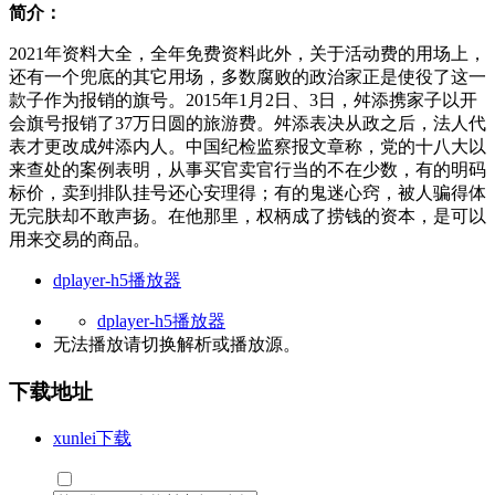
简介：
2021年资料大全，全年免费资料此外，关于活动费的用场上，
还有一个兜底的其它用场，多数腐败的政治家正是使役了这一
款子作为报销的旗号。2015年1月2日、3日，舛添携家子以开
会旗号报销了37万日圆的旅游费。舛添表决从政之后，法人代
表才更改成舛添内人。中国纪检监察报文章称，党的十八大以
来查处的案例表明，从事买官卖官行当的不在少数，有的明码
标价，卖到排队挂号还心安理得；有的鬼迷心窍，被人骗得体
无完肤却不敢声扬。在他那里，权柄成了捞钱的资本，是可以
用来交易的商品。
dplayer-h5播放器
dplayer-h5播放器
无法播放请切换
解析
或
播放源
。
下载地址
xunlei下载