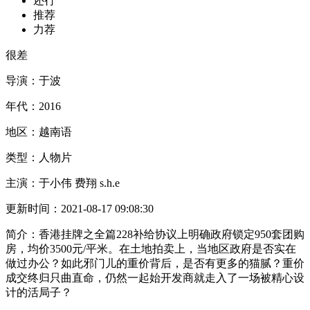
还行
推荐
力荐
很差
导演：
于波
年代：
2016
地区：
越南语
类型：
人物片
主演：
于小伟 费翔 s.h.e
更新时间：
2021-08-17 09:08:30
简介：
香港挂牌之全篇228补给协议上明确政府锁定950套团购
房，均价3500元/平米。在土地拍卖上，当地区政府是否实在
做过办公？如此邪门儿的重价背后，是否有更多的猫腻？重价
成交终归只曲直命，仍然一起始开发商就走入了一场被精心设
计的活局子？