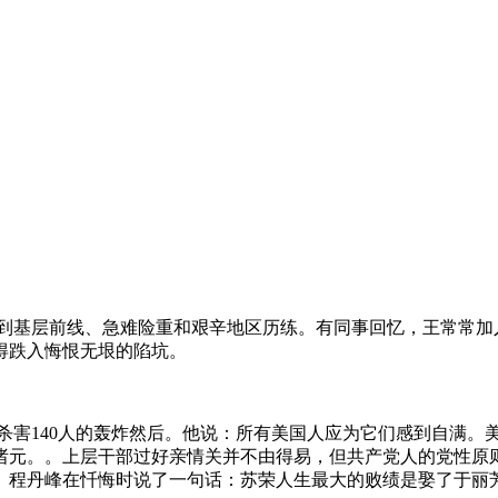
部到基层前线、急难险重和艰辛地区历练。有同事回忆，王常常
得跌入悔恨无垠的陷坑。
杀害140人的轰炸然后。他说：所有美国人应为它们感到自满。
诸元。。上层干部过好亲情关并不由得易，但共产党人的党性原
。程丹峰在忏悔时说了一句话：苏荣人生最大的败绩是娶了于丽