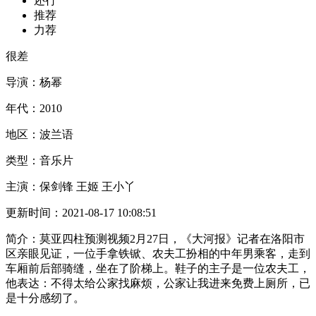
还行
推荐
力荐
很差
导演：
杨幂
年代：
2010
地区：
波兰语
类型：
音乐片
主演：
保剑锋 王姬 王小丫
更新时间：
2021-08-17 10:08:51
简介：
莫亚四柱预测视频2月27日，《大河报》记者在洛阳市
区亲眼见证，一位手拿铁锨、农夫工扮相的中年男乘客，走到
车厢前后部骑缝，坐在了阶梯上。鞋子的主子是一位农夫工，
他表达：不得太给公家找麻烦，公家让我进来免费上厕所，已
是十分感纫了。