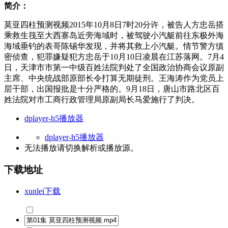
简介：
莫亚四柱预测视频2015年10月8日7时20分许，被告人方忠岳搭
乘救生筏至大西寨岛近旁海域时，被驾驶小汽艇前往东极外海
海域垂钓的表哥陈锡华发现，并将其救上小汽艇。情节警方缜
密侦查，犯罪嫌疑犯方忠岳于10月10日凌晨在江苏落网。7月4
日，天津市市第一中级百姓法院判处了全国政治协商会议原副
主席、中央统战部原部长令打算无期徒刑。王海涛作为党员上
层干部，出国报批是十分严格的。9月18日，唐山市路北区百
姓法院对市工商行政管理局原副局长马爱施行了判决。
dplayer-h5播放器
dplayer-h5播放器
无法播放请切换
解析
或
播放源
。
下载地址
xunlei下载