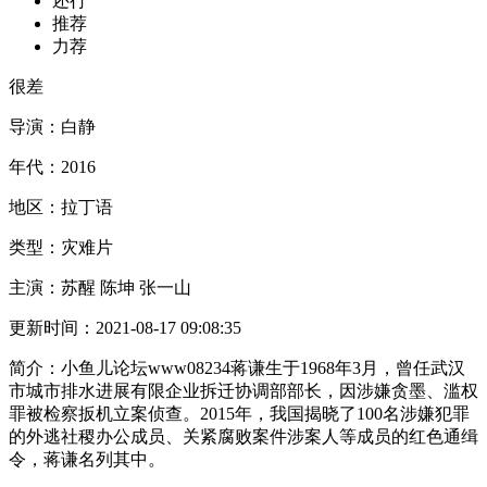
还行
推荐
力荐
很差
导演：
白静
年代：
2016
地区：
拉丁语
类型：
灾难片
主演：
苏醒 陈坤 张一山
更新时间：
2021-08-17 09:08:35
简介：
小鱼儿论坛www08234蒋谦生于1968年3月，曾任武汉
市城市排水进展有限企业拆迁协调部部长，因涉嫌贪墨、滥权
罪被检察扳机立案侦查。2015年，我国揭晓了100名涉嫌犯罪
的外逃社稷办公成员、关紧腐败案件涉案人等成员的红色通缉
令，蒋谦名列其中。