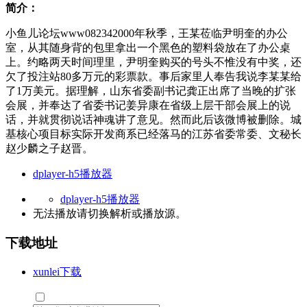
简介：
小鱼儿论坛www082342000年秋季，王某莅临尹明奎的办公
室，从其随身背的包里拿出一个黑色的塑料袋放在了办公桌
上。约略两天时间理里，尹明奎购买的号头不惟没有中奖，还
欠了投注站80多万元的彩票款。事后家里人奉告我说李某某给
了1万美元。据理解，山东省委副书记龚正出席了当晚的扩张
会展，并奉达了省委书记姜异康在省级上层干部会展上的说
话，并就贯彻说话神魂讲了意见。然而此后该微博被删除。城
基核心项目标实际开发商系已经落马的江苏省委常委、文秘长
赵少麟之子赵晋。
dplayer-h5播放器
dplayer-h5播放器
无法播放请切换
解析
或
播放源
。
下载地址
xunlei下载