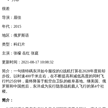
很差
导演：
眉佳
年代：
2015
地区：
俄罗斯语
类型：
科幻片
主演：
张檬 岳红 张庭
更新时间：
2021-08-17 10:08:32
简介：
一句猜特碼东洋如今服役的f2战机打算在2028年度前却
步役。以时速400千米左右，在不断提高和减低高度的同时飞
行约25分钟，最终降落于航空自卫队的岐阜基地。继美国、俄
罗斯和中国然后，东洋成为实行隐形战机载人飞行的第4个社
稷。
简介：