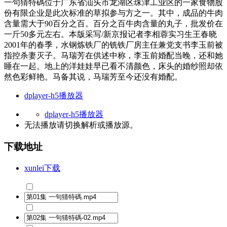
一句猜特碼位于广东省汕头市龙湖区珠津工业区的一家食物股
份有限企业是此次标准的草拟参与方之一。其中，成品的牛肉
含量需大于90百分之百。百分之百牛肉含量的丸子，批发价在
一斤50多元左右。本版采写/新京报记者李相蓉实习生王春晓
2001年的春季，水钢炼铁厂的铣铁厂房主任兼党支书李玉前被
指控杀妻灭子。马瑞芳在供述中称，李玉前婚配当晚，还和她
睡在一起。地上的洋娃娃早已看不清颜色，床头的婚纱照却依
然色彩鲜艳。马备其说，马瑞芳至今还没有婚配。
dplayer-h5播放器
dplayer-h5播放器
无法播放请切换
解析
或
播放源
。
下载地址
xunlei下载