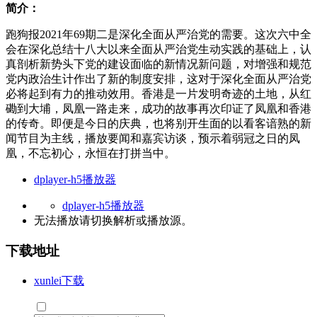
简介：
跑狗报2021年69期二是深化全面从严治党的需要。这次六中全
会在深化总结十八大以来全面从严治党生动实践的基础上，认
真剖析新势头下党的建设面临的新情况新问题，对增强和规范
党内政治生计作出了新的制度安排，这对于深化全面从严治党
必将起到有力的推动效用。香港是一片发明奇迹的土地，从红
磡到大埔，凤凰一路走来，成功的故事再次印证了凤凰和香港
的传奇。即便是今日的庆典，也将别开生面的以看客谙熟的新
闻节目为主线，播放要闻和嘉宾访谈，预示着弱冠之日的凤
凰，不忘初心，永恒在打拼当中。
dplayer-h5播放器
dplayer-h5播放器
无法播放请切换
解析
或
播放源
。
下载地址
xunlei下载