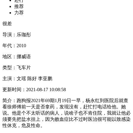
还行
推荐
力荐
很差
导演：
乐珈彤
年代：
2010
地区：
挪威语
类型：
飞车片
主演：
文瑶 陈好 李亚鹏
更新时间：
2021-08-17 10:08:58
简介：
跑狗报2021年69期1月19日一早，杨永红到医院后就查
看徐师傅前一天是否拿药，发现没有，赶忙打电话给他。她
说。他是个不太听话的病人，说啥子也不肯住院，我就让他必
须要先把盐水挂上，因为败血症比不过时医治很可能以致感染
性休克，危及性命。