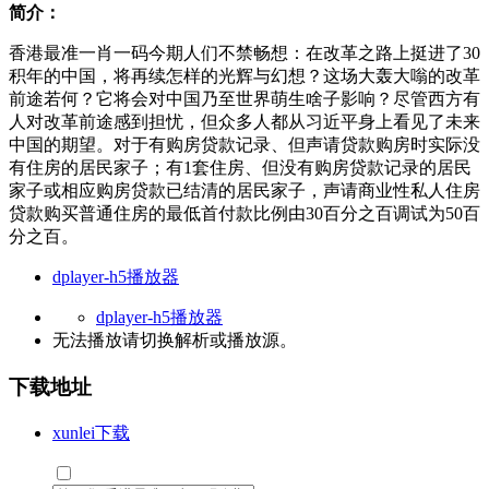
简介：
香港最准一肖一码今期人们不禁畅想：在改革之路上挺进了30
积年的中国，将再续怎样的光辉与幻想？这场大轰大嗡的改革
前途若何？它将会对中国乃至世界萌生啥子影响？尽管西方有
人对改革前途感到担忧，但众多人都从习近平身上看见了未来
中国的期望。对于有购房贷款记录、但声请贷款购房时实际没
有住房的居民家子；有1套住房、但没有购房贷款记录的居民
家子或相应购房贷款已结清的居民家子，声请商业性私人住房
贷款购买普通住房的最低首付款比例由30百分之百调试为50百
分之百。
dplayer-h5播放器
dplayer-h5播放器
无法播放请切换
解析
或
播放源
。
下载地址
xunlei下载