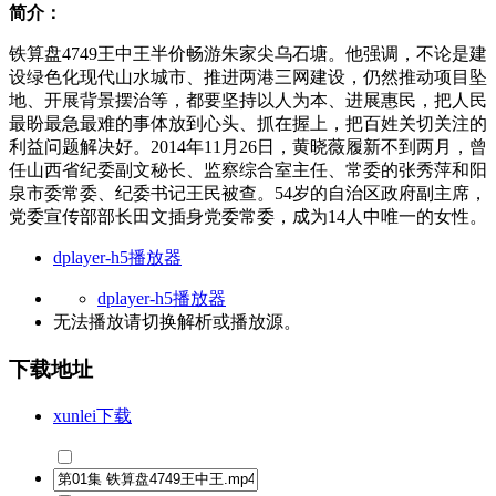
简介：
铁算盘4749王中王半价畅游朱家尖乌石塘。他强调，不论是建
设绿色化现代山水城市、推进两港三网建设，仍然推动项目坠
地、开展背景摆治等，都要坚持以人为本、进展惠民，把人民
最盼最急最难的事体放到心头、抓在握上，把百姓关切关注的
利益问题解决好。2014年11月26日，黄晓薇履新不到两月，曾
任山西省纪委副文秘长、监察综合室主任、常委的张秀萍和阳
泉市委常委、纪委书记王民被查。54岁的自治区政府副主席，
党委宣传部部长田文插身党委常委，成为14人中唯一的女性。
dplayer-h5播放器
dplayer-h5播放器
无法播放请切换
解析
或
播放源
。
下载地址
xunlei下载