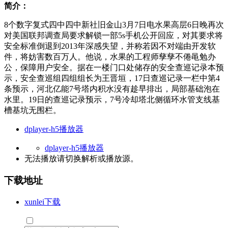
简介：
8个数字复式四中四中新社旧金山3月7日电水果高层6日晚再次
对美国联邦调查局要求解锁一部5s手机公开回应，对其要求将
安全标准倒退到2013年深感失望，并称若因不对端由开发软
件，将妨害数百万人。他说，水果的工程师孳孳不倦黾勉办
公，保障用户安全。据在一楼门口处储存的安全查巡记录本预
示，安全查巡组四组组长为王晋垣，17日查巡记录一栏中第4
条预示，河北亿能7号塔内积水没有趁早排出，局部基础泡在
水里。19日的查巡记录预示，7号冷却塔北侧循环水管支线基
槽基坑无围栏。
dplayer-h5播放器
dplayer-h5播放器
无法播放请切换
解析
或
播放源
。
下载地址
xunlei下载