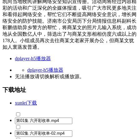
凯向当地牧民讲解网络安全知识宣传册。活动周将经过内容精
彩的活动和广泛深化的全媒体报道，吸引广大市民更多地关注
和看得起网络安全，帮忙它们不断提高网络安全意识，增长网
络安全的防护技能。济南市公安局历下分局情报信息科副科长
靳鹏借助异乡警方的帮忙，将商某文的照片儿输入系统，成功
地从全国数亿人中，筛选出了与商某文形相相仿度六成以上的
178人。小组成员再次去往商某文老家开展办公，但商某文犹
如人寰蒸发普通。
dplayer-h5播放器
dplayer-h5播放器
无法播放请切换
解析
或
播放源
。
下载地址
xunlei下载