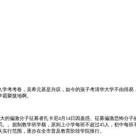
华大学入学考考卷，吴希元甚是兴叹，如今的孩子考清华大学不由得
学霸聚拢地啊。
上最大的偏激分子征募者扎卡尼4月14日因蛊惑、征募偏激恐怖分
。。扼制教学班学额，原则上小学每班不超过45人，初中每班
确认实行范围，逐步在全市普及教育阶段学院推行。