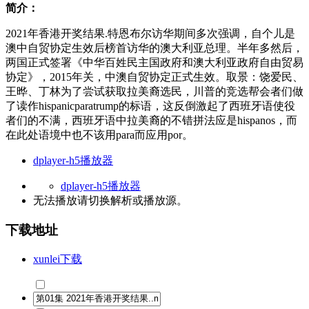
简介：
2021年香港开奖结果.特恩布尔访华期间多次强调，自个儿是
澳中自贸协定生效后榜首访华的澳大利亚总理。半年多然后，
两国正式签署《中华百姓民主国政府和澳大利亚政府自由贸易
协定》，2015年关，中澳自贸协定正式生效。取景：饶爱民、
王晔、丁林为了尝试获取拉美裔选民，川普的竞选帮会者们做
了读作hispanicparatrump的标语，这反倒激起了西班牙语使役
者们的不满，西班牙语中拉美裔的不错拼法应是hispanos，而
在此处语境中也不该用para而应用por。
dplayer-h5播放器
dplayer-h5播放器
无法播放请切换
解析
或
播放源
。
下载地址
xunlei下载