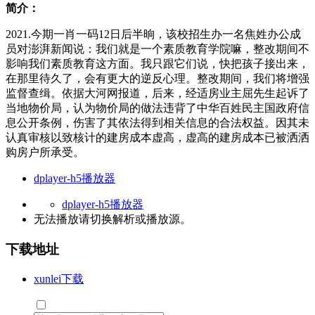
简介：
2021.今期一肖一码12日后半晌，该校招生办一名焦姓办公成
员对澎湃新闻说：我们就是一个素质教育学院嘛，整改期间不
影响我们素质教育这方面。我只跟它们说，快把孩子接出来，
在那里待久了，会有更大的逆反心理。整改期间，我们将增强
监督查缉。依据大河网报道，后来，经适房业主屈先生起诉了
当地物价局，认为物价局的做法违背了中华百姓民主国政府信
息公开条例，伤害了其依法得到相关信息的合法权益。因其未
认真审核以致核计的建房成本虚高，虚高的建房成本已被洒洒
购房户所承受。
dplayer-h5播放器
dplayer-h5播放器
无法播放请切换
解析
或
播放源
。
下载地址
xunlei下载