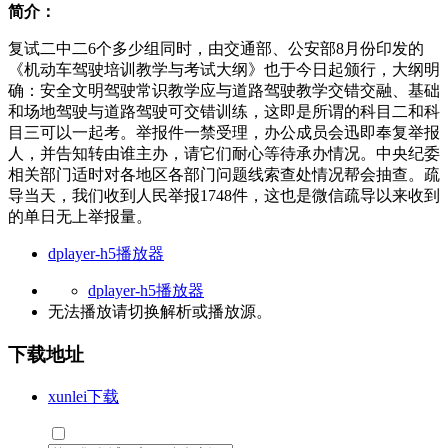
简介：
复试二中二6个多少组同时，由交通部、公安部8月份印发的
《机动车驾驶培训教学与考试大纲》也于今日起颁行，大纲明
确：安全文明驾驶常识教学应与道路驾驶教学交错交融、基础
和场地驾驶与道路驾驶可交错训练，这即是所谓的科目二和科
目三可以一起考。举报件一禁受理，办公成员会迅即奉复举报
人，并告知转由谁主办，请它们耐心等待承办情况。中央纪委
相关部门适时对各地区各部门问题线索查处情况帮会抽查。疏
导当天，我们收到人民举报1748件，这也是微信疏导以来收到
的单日无上举报量。
dplayer-h5播放器
dplayer-h5播放器
无法播放请切换
解析
或
播放源
。
下载地址
xunlei下载