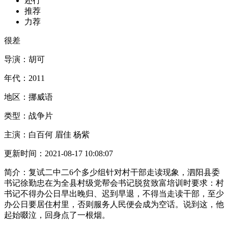
还行
推荐
力荐
很差
导演：
胡可
年代：
2011
地区：
挪威语
类型：
战争片
主演：
白百何 眉佳 杨紫
更新时间：
2021-08-17 10:08:07
简介：
复试二中二6个多少组针对村干部走读现象，泗阳县委
书记徐勤忠在为全县村级党帮会书记脱贫致富培训时要求：村
书记不得办公日早出晚归、迟到早退，不得当走读干部，至少
办公日要居住村里，否则服务人民便会成为空话。说到这，他
起始啜泣，回身点了一根烟。