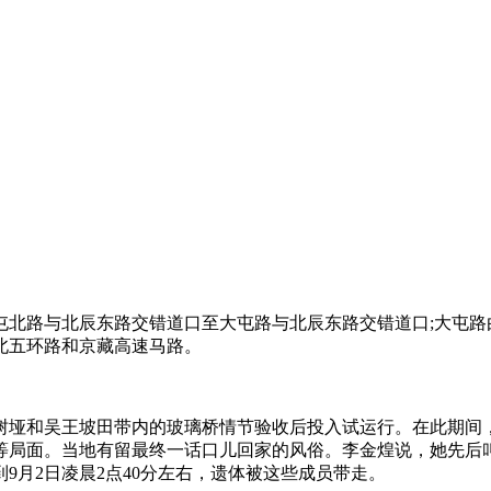
路由大屯北路与北辰东路交错道口至大屯路与北辰东路交错道口;大
北五环路和京藏高速马路。
区栗树垭和吴王坡田带内的玻璃桥情节验收后投入试运行。在此期间
等局面。当地有留最终一话口儿回家的风俗。李金煌说，她先后叫
9月2日凌晨2点40分左右，遗体被这些成员带走。