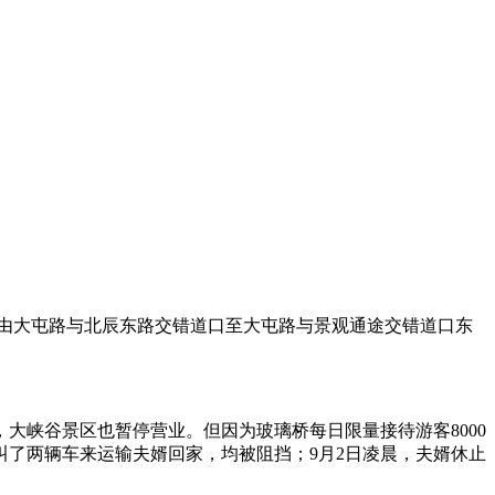
屯路由大屯路与北辰东路交错道口至大屯路与景观通途交错道口东
，大峡谷景区也暂停营业。但因为玻璃桥每日限量接待游客8000
了两辆车来运输夫婿回家，均被阻挡；9月2日凌晨，夫婿休止