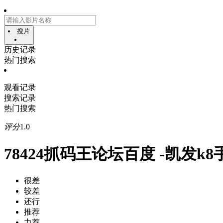
搜片
历史记录
热门搜索
观看记录
搜索记录
热门搜索
评分
1.0
78424抓码王论坛百度 -凯发k
很差
较差
还行
推荐
力荐