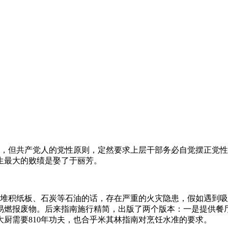
易，但共产党人的党性原则，定然要求上层干部务必自觉摆正党
生最大的败绩是娶了于丽芳。
内堆积纸板、石炭等石油的话，存在严重的火灾隐患，假如遇到
易燃报废物。后来指南施行精简，出版了两个版本：一是提供餐
厨需要810年功夫，也合乎米其林指南对烹饪水准的要求。