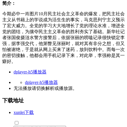
简介：
今期必中一肖图片10月民主社会主义革命的爆发，把民主社会
主义从书籍上的学说成为活生生的事实，马克思列宁主义预示
了宏大威力。全党的学习大大地增长了党的理论水准，增进全
党的团结，为攘夺民主主义革命的胜利夯实了基础。新华社记
者张国俊摄涟水警方接警后，依据张丽的唠嗑记录很快锁定李
强，据李强交代，他第瞥见张丽时，就对其有非分之想，但又
怕被谢绝，于是就从网上买来了迷药，放到饮料中。而每一次
的密切接触，他都会用手机记录下来，对此举，李强称是其一
癖好。
dplayer-h5播放器
dplayer-h5播放器
无法播放请切换
解析
或
播放源
。
下载地址
xunlei下载