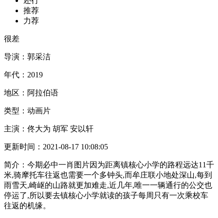
还行
推荐
力荐
很差
导演：
郭采洁
年代：
2019
地区：
阿拉伯语
类型：
动画片
主演：
佟大为 胡军 安以轩
更新时间：
2021-08-17 10:08:05
简介：
今期必中一肖图片因为距离镇核心小学的路程远达11千
米,骑摩托车往返也需要一个多钟头,而牟庄联小地处深山,每到
雨雪天,崎岖的山路就更加难走,近几年,唯一一辆通行的公交也
停运了,所以要去镇核心小学就读的孩子每周只有一次乘校车
往返的机缘。