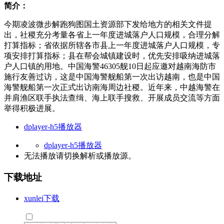
简介：
今期凌波微步解跑狗图国土资源部下发给地方的相关文件提
出，社稷充分考量各省上一年度进城落户人口规模，合理分解
打算指标；省依据所辖各市县上一年度进城落户人口规模，专
项安排打算指标；县在帮会城镇建设时，优先安排吸纳进城落
户人口镇的用地。中国海警46305舰10日起应邀对越南海防市
施行友善过访，这是中国海警舰船第一次出访越南，也是中国
海警舰船第一次正式出访南海周边社稷。近年来，中越海警在
并肩渔区联手执法查缉、海上联手搜救、开展成员交流等方面
举得积极进展。
dplayer-h5播放器
dplayer-h5播放器
无法播放请切换
解析
或
播放源
。
下载地址
xunlei下载