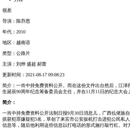
很差
导演：
陈乔恩
年代：
2010
地区：
越南语
类型：
公路片
主演：
刘烨 盛超 郝蕾
更新时间：
2021-08-17 09:08:23
简介：
一肖中持免费资料公开。而在这份文件出台然后，江泽民
生诞辰90周年纪念筹备委员会主任，并在11月11日的纪念大会
简介：
一肖中持免费资料公开法制日报9月30日消息儿，广西仫佬族
抓获犯罪嫌疑犯5名，草创了来宾市公安扳机打击进犯公民私人
信息等，随后他利用这些信息以打电话的形式施行敲竹杠。对