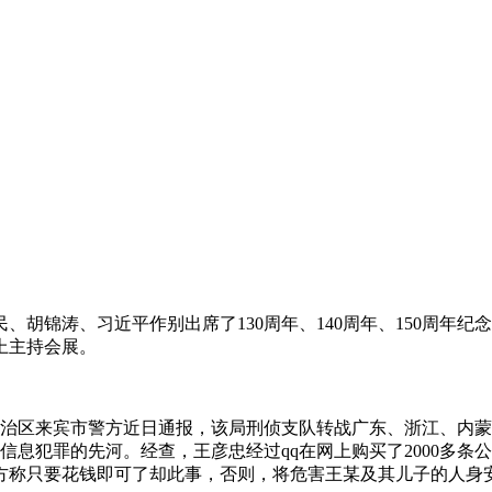
、胡锦涛、习近平作别出席了130周年、140周年、150周年
上主持会展。
自治区来宾市警方近日通报，该局刑侦支队转战广东、浙江、内
信息犯罪的先河。经查，王彦忠经过qq在网上购买了2000多
方称只要花钱即可了却此事，否则，将危害王某及其儿子的人身