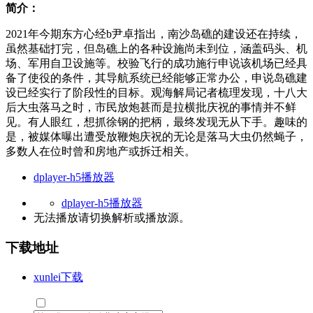
简介：
2021年今期东方心经b尹卓指出，南沙岛礁的建设还在持续，
虽然基础打完，但岛礁上的各种设施尚未到位，涵盖码头、机
场、军用自卫设施等。校验飞行的成功施行申说该机场已经具
备了使役的条件，其导航系统已经能够正常办公，申说岛礁建
设已经实行了阶段性的目标。观海解局记者梳理发现，十八大
后大虫落马之时，市民放炮甚而是拉横批庆祝的事情并不鲜
见。有人眼红，想抓徐钢的把柄，最终发现无从下手。趣味的
是，被媒体曝出遭受放鞭炮庆祝的无论是落马大虫仍然蝇子，
多数人在位时曾和房地产或拆迁相关。
dplayer-h5播放器
dplayer-h5播放器
无法播放请切换
解析
或
播放源
。
下载地址
xunlei下载