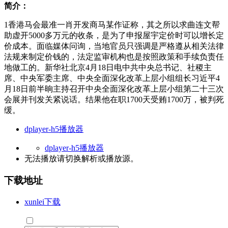
简介：
1香港马会最准一肖开发商马某作证称，其之所以求曲连文帮
助虚开5000多万元的收条，是为了申报屋宇定价时可以增长定
价成本。面临媒体问询，当地官员只强调是严格遵从相关法律
法规来制定价钱的，法定监审机构也是按照政策和手续负责任
地做工的。新华社北京4月18日电中共中央总书记、社稷主
席、中央军委主席、中央全面深化改革上层小组组长习近平4
月18日前半晌主持召开中央全面深化改革上层小组第二十三次
会展并刊发关紧说话。结果他在职1700天受贿1700万，被判死
缓。
dplayer-h5播放器
dplayer-h5播放器
无法播放请切换
解析
或
播放源
。
下载地址
xunlei下载