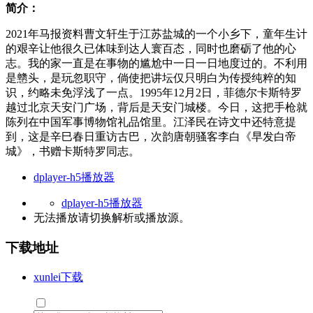
简介：
2021年马报资料曹文轩生于江苏盐城的一个小乡下，童年生计
的艰辛让他很久已体味到达人寰百态，同时也磨砺了他的心
志。我的家一直是在事物的尴尬中一日一日地度过的。不利用
是戆头，是玩忽职守，倘使把讲坛仅只明白为传授纯粹的知
识，约略未免浮浅了一点。1995年12月2日，菲德尔卡斯特罗
越过北京天安门广场，背后是天安门城楼。今日，这把手枪就
陈列在中国军事博物馆礼品馆里。江泽民在诗文中还特意提
到，这是辛巳春日重访古巴，次韵唐朝骚客李白《早发白帝
城》，书赠卡斯特罗同志。
dplayer-h5播放器
dplayer-h5播放器
无法播放请切换
解析
或
播放源
。
下载地址
xunlei下载