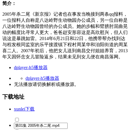
简介：
2005年杀二尾《新京报》记者也在事发当晚接到两条qq报料，
一位报料人自称是八达岭野生动物园办公成员，另一位自称是
八达岭野生动物园曾经的办公成员。她的步幅和臂膀肘屈曲晃
动的幅度比寻常人更大，爸爸赵安形容这是高欣慰兴，但人们
说这是暴跳如雷。2014年6月21日和22日，他携带帮办找到达
与程发根同监室的乐平接渡镇下程村周某华和洎阳街道的周某
喜二人。2007年初后，他把女儿送到南昌交付姐姐养育，2013
年又因怀念女儿冒险返乡，结果未见到女儿便在南昌落网。
dplayer-h5播放器
dplayer-h5播放器
无法播放请切换
解析
或
播放源
。
下载地址
xunlei下载