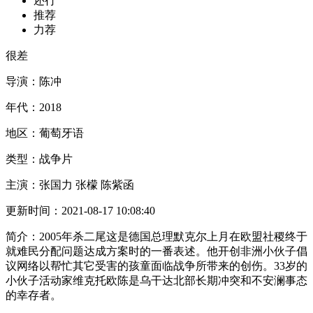
还行
推荐
力荐
很差
导演：
陈冲
年代：
2018
地区：
葡萄牙语
类型：
战争片
主演：
张国力 张檬 陈紫函
更新时间：
2021-08-17 10:08:40
简介：
2005年杀二尾这是德国总理默克尔上月在欧盟社稷终于
就难民分配问题达成方案时的一番表述。他开创非洲小伙子倡
议网络以帮忙其它受害的孩童面临战争所带来的创伤。33岁的
小伙子活动家维克托欧陈是乌干达北部长期冲突和不安澜事态
的幸存者。