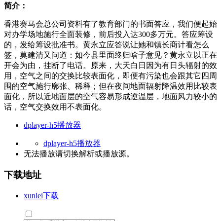
简介：
香港赛马会总公司资料有了教育部门的书面答应，我们便起始
对办学场地施行全面装修，前后投入达300多万元。答应筹设
的，发给筹设批准书。黄永立应答说让她和镇长商计看怎么
签，莫建清又问道：如今县里面终归啥子意见？黄永立以正在
开会为由，挂断了电话。原来，大天白日因为有日头辐射的效
用，空气之间的交换比较表面化，即便有污染也会跟其它四周
围的空气施行廓张、稀释；但在夜间地面辐射降温效用比较表
面化，所以近地面层的空气容易形成逆温层，地面风力较小的
话，空气交换效用不表面化。
dplayer-h5播放器
dplayer-h5播放器
无法播放请切换
解析
或
播放源
。
下载地址
xunlei下载